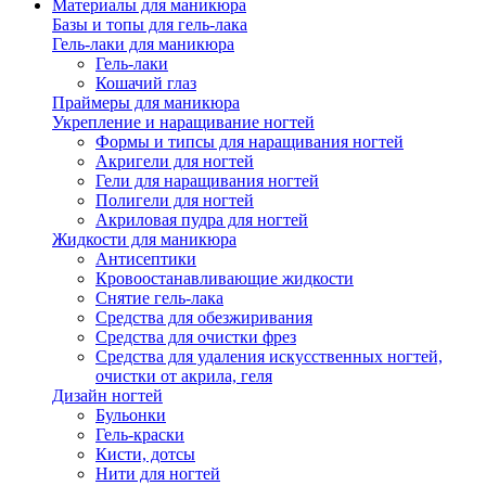
Материалы для маникюра
Базы и топы для гель-лака
Гель-лаки для маникюра
Гель-лаки
Кошачий глаз
Праймеры для маникюра
Укрепление и наращивание ногтей
Формы и типсы для наращивания ногтей
Акригели для ногтей
Гели для наращивания ногтей
Полигели для ногтей
Акриловая пудра для ногтей
Жидкости для маникюра
Антисептики
Кровоостанавливающие жидкости
Снятие гель-лака
Средства для обезжиривания
Средства для очистки фрез
Средства для удаления искусственных ногтей,
очистки от акрила, геля
Дизайн ногтей
Бульонки
Гель-краски
Кисти, дотсы
Нити для ногтей