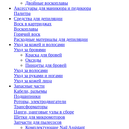
Двойные воскоплавы
Аксессуары для маникюра и педикюра
Палитра
Средства для депиляции
Воск в картриджах
Воскоплавы
Горячий воск
Расходные материалы для депиляции
Уход за кожей и волосами
Уход за бровями
Краска для бровей
Оксиды
Пинцеты для бровей
Уход за волосами
Уход за руками и ногами
Уход за кожей лица
Запасные части
Кабели, разъемы
Подшипники
Роторы, электродвигатели
Трансформаторы
Цанги, цанговые узлы в сборе
Щетки для микромоторов
Запчасти для пылесосов
Комплектующие Nail Assistant