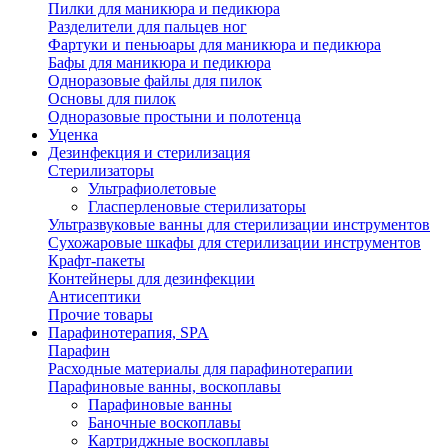
Пилки для маникюра и педикюра
Разделители для пальцев ног
Фартуки и пеньюары для маникюра и педикюра
Бафы для маникюра и педикюра
Одноразовые файлы для пилок
Основы для пилок
Одноразовые простыни и полотенца
Уценка
Дезинфекция и стерилизация
Стерилизаторы
Ультрафиолетовые
Гласперленовые стерилизаторы
Ультразвуковые ванны для стерилизации инструментов
Сухожаровые шкафы для стерилизации инструментов
Крафт-пакеты
Контейнеры для дезинфекции
Антисептики
Прочие товары
Парафинотерапия, SPA
Парафин
Расходные материалы для парафинотерапии
Парафиновые ванны, воскоплавы
Парафиновые ванны
Баночные воскоплавы
Картриджные воскоплавы