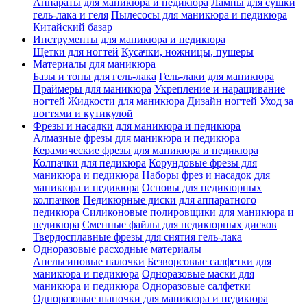
Аппараты для маникюра и педикюра
Лампы для сушки
гель-лака и геля
Пылесосы для маникюра и педикюра
Китайский базар
Инструменты для маникюра и педикюра
Щетки для ногтей
Кусачки, ножницы, пушеры
Материалы для маникюра
Базы и топы для гель-лака
Гель-лаки для маникюра
Праймеры для маникюра
Укрепление и наращивание
ногтей
Жидкости для маникюра
Дизайн ногтей
Уход за
ногтями и кутикулой
Фрезы и насадки для маникюра и педикюра
Алмазные фрезы для маникюра и педикюра
Керамические фрезы для маникюра и педикюра
Колпачки для педикюра
Корундовые фрезы для
маникюра и педикюра
Наборы фрез и насадок для
маникюра и педикюра
Основы для педикюрных
колпачков
Педикюрные диски для аппаратного
педикюра
Силиконовые полировщики для маникюра и
педикюра
Сменные файлы для педикюрных дисков
Твердосплавные фрезы для снятия гель-лака
Одноразовые расходные материалы
Апельсиновые палочки
Безворсовые салфетки для
маникюра и педикюра
Одноразовые маски для
маникюра и педикюра
Одноразовые салфетки
Одноразовые шапочки для маникюра и педикюра