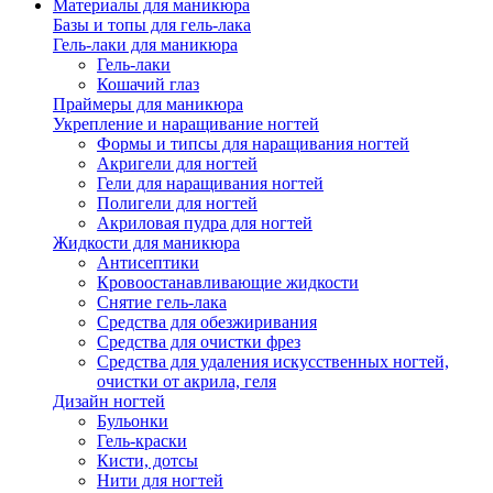
Материалы для маникюра
Базы и топы для гель-лака
Гель-лаки для маникюра
Гель-лаки
Кошачий глаз
Праймеры для маникюра
Укрепление и наращивание ногтей
Формы и типсы для наращивания ногтей
Акригели для ногтей
Гели для наращивания ногтей
Полигели для ногтей
Акриловая пудра для ногтей
Жидкости для маникюра
Антисептики
Кровоостанавливающие жидкости
Снятие гель-лака
Средства для обезжиривания
Средства для очистки фрез
Средства для удаления искусственных ногтей,
очистки от акрила, геля
Дизайн ногтей
Бульонки
Гель-краски
Кисти, дотсы
Нити для ногтей