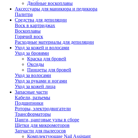
Двойные воскоплавы
Аксессуары для маникюра и педикюра
Палитра
Средства для депиляции
Воск в картриджах
Воскоплавы
Горячий воск
Расходные материалы для депиляции
Уход за кожей и волосами
Уход за бровями
Краска для бровей
Оксиды
Пинцеты для бровей
Уход за волосами
Уход за руками и ногами
Уход за кожей лица
Запасные части
Кабели, разъемы
Подшипники
Роторы, электродвигатели
Трансформаторы
Цанги, цанговые узлы в сборе
Щетки для микромоторов
Запчасти для пылесосов
Комплектующие Nail Assistant