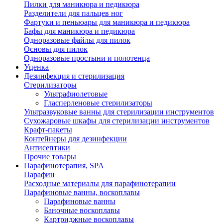
Пилки для маникюра и педикюра
Разделители для пальцев ног
Фартуки и пеньюары для маникюра и педикюра
Бафы для маникюра и педикюра
Одноразовые файлы для пилок
Основы для пилок
Одноразовые простыни и полотенца
Уценка
Дезинфекция и стерилизация
Стерилизаторы
Ультрафиолетовые
Гласперленовые стерилизаторы
Ультразвуковые ванны для стерилизации инструментов
Сухожаровые шкафы для стерилизации инструментов
Крафт-пакеты
Контейнеры для дезинфекции
Антисептики
Прочие товары
Парафинотерапия, SPA
Парафин
Расходные материалы для парафинотерапии
Парафиновые ванны, воскоплавы
Парафиновые ванны
Баночные воскоплавы
Картриджные воскоплавы