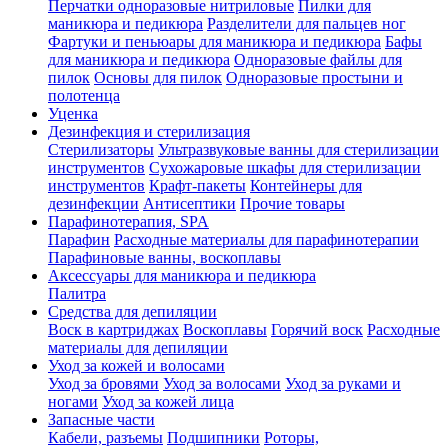
Перчатки одноразовые нитриловые
Пилки для
маникюра и педикюра
Разделители для пальцев ног
Фартуки и пеньюары для маникюра и педикюра
Бафы
для маникюра и педикюра
Одноразовые файлы для
пилок
Основы для пилок
Одноразовые простыни и
полотенца
Уценка
Дезинфекция и стерилизация
Стерилизаторы
Ультразвуковые ванны для стерилизации
инструментов
Сухожаровые шкафы для стерилизации
инструментов
Крафт-пакеты
Контейнеры для
дезинфекции
Антисептики
Прочие товары
Парафинотерапия, SPA
Парафин
Расходные материалы для парафинотерапии
Парафиновые ванны, воскоплавы
Аксессуары для маникюра и педикюра
Палитра
Средства для депиляции
Воск в картриджах
Воскоплавы
Горячий воск
Расходные
материалы для депиляции
Уход за кожей и волосами
Уход за бровями
Уход за волосами
Уход за руками и
ногами
Уход за кожей лица
Запасные части
Кабели, разъемы
Подшипники
Роторы,