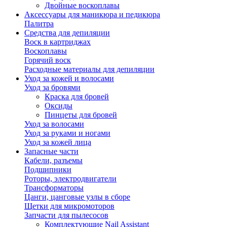
Двойные воскоплавы
Аксессуары для маникюра и педикюра
Палитра
Средства для депиляции
Воск в картриджах
Воскоплавы
Горячий воск
Расходные материалы для депиляции
Уход за кожей и волосами
Уход за бровями
Краска для бровей
Оксиды
Пинцеты для бровей
Уход за волосами
Уход за руками и ногами
Уход за кожей лица
Запасные части
Кабели, разъемы
Подшипники
Роторы, электродвигатели
Трансформаторы
Цанги, цанговые узлы в сборе
Щетки для микромоторов
Запчасти для пылесосов
Комплектующие Nail Assistant