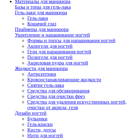
Материалы для маникюра
Базы и топы для гель-лака
Гель-лаки для маникюра
Гель-лаки
Кошачий глаз
Праймеры для маникюра
Укрепление и наращивание ногтей
Формы и типсы для наращивания ногтей
Акригели для ногтей
Гели для наращивания ногтей
Полигели для ногтей
Акриловая пудра для ногтей
Жидкости для маникюра
Антисептики
Кровоостанавливающие жидкости
Снятие гель-лака
Средства для обезжиривания
Средства для очистки фрез
Средства для удаления искусственных ногтей,
очистки от акрила, геля
Дизайн ногтей
Бульонки
Гель-краски
Кисти, дотсы
Нити для ногтей