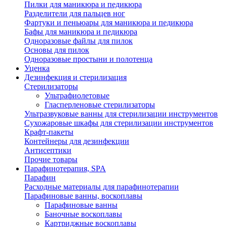
Пилки для маникюра и педикюра
Разделители для пальцев ног
Фартуки и пеньюары для маникюра и педикюра
Бафы для маникюра и педикюра
Одноразовые файлы для пилок
Основы для пилок
Одноразовые простыни и полотенца
Уценка
Дезинфекция и стерилизация
Стерилизаторы
Ультрафиолетовые
Гласперленовые стерилизаторы
Ультразвуковые ванны для стерилизации инструментов
Сухожаровые шкафы для стерилизации инструментов
Крафт-пакеты
Контейнеры для дезинфекции
Антисептики
Прочие товары
Парафинотерапия, SPA
Парафин
Расходные материалы для парафинотерапии
Парафиновые ванны, воскоплавы
Парафиновые ванны
Баночные воскоплавы
Картриджные воскоплавы