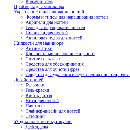
Кошачий глаз
Праймеры для маникюра
Укрепление и наращивание ногтей
Формы и типсы для наращивания ногтей
Акригели для ногтей
Гели для наращивания ногтей
Полигели для ногтей
Акриловая пудра для ногтей
Жидкости для маникюра
Антисептики
Кровоостанавливающие жидкости
Снятие гель-лака
Средства для обезжиривания
Средства для очистки фрез
Средства для удаления искусственных ногтей, очист
Дизайн ногтей
Бульонки
Гель-краски
Кисти, дотсы
Нити для ногтей
Паутинка
Слайдер-дизайн для ногтей
Стемпинг
Уход за ногтями и кутикулой
Дефендеры