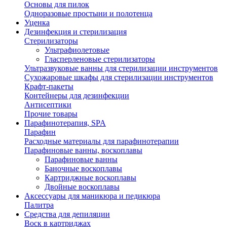
Основы для пилок
Одноразовые простыни и полотенца
Уценка
Дезинфекция и стерилизация
Стерилизаторы
Ультрафиолетовые
Гласперленовые стерилизаторы
Ультразвуковые ванны для стерилизации инструментов
Сухожаровые шкафы для стерилизации инструментов
Крафт-пакеты
Контейнеры для дезинфекции
Антисептики
Прочие товары
Парафинотерапия, SPA
Парафин
Расходные материалы для парафинотерапии
Парафиновые ванны, воскоплавы
Парафиновые ванны
Баночные воскоплавы
Картриджные воскоплавы
Двойные воскоплавы
Аксессуары для маникюра и педикюра
Палитра
Средства для депиляции
Воск в картриджах