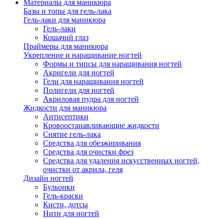
Материалы для маникюра
Базы и топы для гель-лака
Гель-лаки для маникюра
Гель-лаки
Кошачий глаз
Праймеры для маникюра
Укрепление и наращивание ногтей
Формы и типсы для наращивания ногтей
Акригели для ногтей
Гели для наращивания ногтей
Полигели для ногтей
Акриловая пудра для ногтей
Жидкости для маникюра
Антисептики
Кровоостанавливающие жидкости
Снятие гель-лака
Средства для обезжиривания
Средства для очистки фрез
Средства для удаления искусственных ногтей,
очистки от акрила, геля
Дизайн ногтей
Бульонки
Гель-краски
Кисти, дотсы
Нити для ногтей