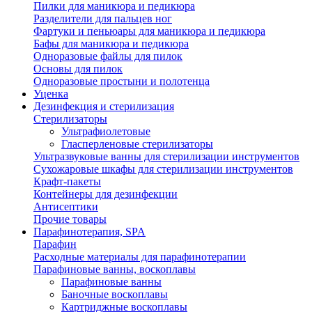
Пилки для маникюра и педикюра
Разделители для пальцев ног
Фартуки и пеньюары для маникюра и педикюра
Бафы для маникюра и педикюра
Одноразовые файлы для пилок
Основы для пилок
Одноразовые простыни и полотенца
Уценка
Дезинфекция и стерилизация
Стерилизаторы
Ультрафиолетовые
Гласперленовые стерилизаторы
Ультразвуковые ванны для стерилизации инструментов
Сухожаровые шкафы для стерилизации инструментов
Крафт-пакеты
Контейнеры для дезинфекции
Антисептики
Прочие товары
Парафинотерапия, SPA
Парафин
Расходные материалы для парафинотерапии
Парафиновые ванны, воскоплавы
Парафиновые ванны
Баночные воскоплавы
Картриджные воскоплавы