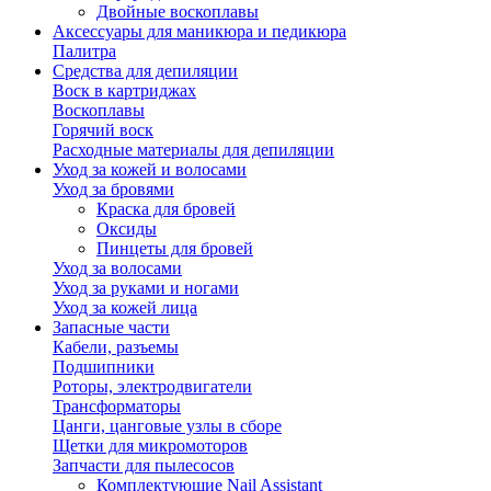
Двойные воскоплавы
Аксессуары для маникюра и педикюра
Палитра
Средства для депиляции
Воск в картриджах
Воскоплавы
Горячий воск
Расходные материалы для депиляции
Уход за кожей и волосами
Уход за бровями
Краска для бровей
Оксиды
Пинцеты для бровей
Уход за волосами
Уход за руками и ногами
Уход за кожей лица
Запасные части
Кабели, разъемы
Подшипники
Роторы, электродвигатели
Трансформаторы
Цанги, цанговые узлы в сборе
Щетки для микромоторов
Запчасти для пылесосов
Комплектующие Nail Assistant