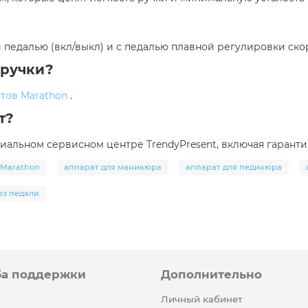
й педалью (вкл/выкл) и с педалью плавной регулировки ско
 ручки?
атов Marathon
.
т?
альном сервисном центре TrendyPresent, включая гаранти
 Marathon
аппарат для маникюра
аппарат для педикюра
ез педали
ба поддержки
Дополнительно
Личный кабинет