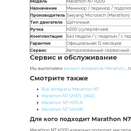
Модель
Marathon N7 H200
Назначение
Маникюр / педикюр / подоло
Производитель
Saeyang Microtech (Marathon)
Тип двигателя
Щёточный
Ручка
H200 (суперлёгкая)
Комплектация
Без педали / с педалью / с 
Гарантия
Официальная 12 месяцев
Сервис
Авторизованный сервисный 
Сервис и обслуживание
Мы выполняем
ремонт аппаратов Marathon
, 
Смотрите также
Все аппараты Marathon N7
Marathon N7 SH37L (M45)
Marathon N7 H37LN
Marathon N7 SH400
Для кого подходит Marathon N
Marathon N7 H200 идеально подходит мастера