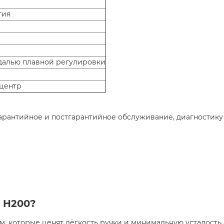
гия
педалью плавной регулировки
центр
гарантийное и постгарантийное обслуживание, диагностику
7 H200?
м, которые ценят лёгкость ручки и минимальную усталость 