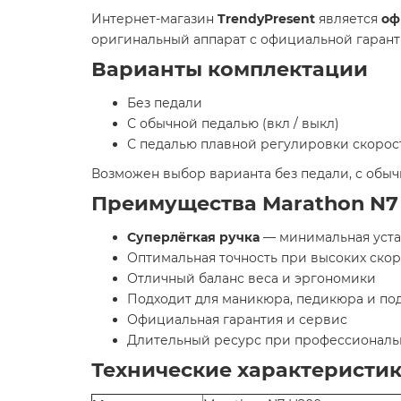
Интернет-магазин
TrendyPresent
является
оф
оригинальный аппарат с официальной гаран
Варианты комплектации
Без педали
С обычной педалью (вкл / выкл)
С педалью плавной регулировки скорос
Возможен выбор варианта без педали, с обыч
Преимущества Marathon N7
Суперлёгкая ручка
— минимальная уста
Оптимальная точность при высоких скор
Отличный баланс веса и эргономики
Подходит для маникюра, педикюра и по
Официальная гарантия и сервис
Длительный ресурс при профессиональ
Технические характеристи