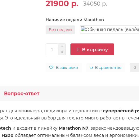
21900 р.
34050 р.
Наличие педали Marathon
Без педали
В корзину
В закладки
В сравнение
Вопрос-ответ
ат для маникюра, педикюра и подологии с
суперлёгкой р
ты
. Это идеальный выбор для тех, кто много работает в теч
otech
и входит в линейку
Marathon N7
, зарекомендовавшую
а
H200
обладает оптимальным балансом веса и эргономики.