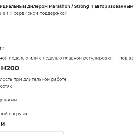
ициальным дилером Marathon / Strong
и
авторизованным
тией и сервисной поддержкой.
ти
ной педалью или с педалью плавной регулировки — под ва
 H200
лость при длительной работе
остях
дологии
ной нагрузке
ки