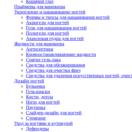
Кошачий глаз
Праймеры для маникюра
Укрепление и наращивание ногтей
Формы и типсы для наращивания ногтей
Акригели для ногтей
Гели для наращивания ногтей
Полигели для ногтей
Акриловая пудра для ногтей
Жидкости для маникюра
Антисептики
Кровоостанавливающие жидкости
Снятие гель-лака
Средства для обезжиривания
Средства для очистки фрез
Средства для удаления искусственных ногтей, очист
Дизайн ногтей
Бульонки
Гель-краски
Кисти, дотсы
Нити для ногтей
Паутинка
Слайдер-дизайн для ногтей
Стемпинг
Уход за ногтями и кутикулой
Дефендеры