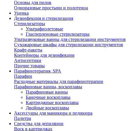
Основы для пилок
Одноразовые простыни и полотенца
Уценка
Дезинфекция и стерилизация
Стерилизаторы
Ультрафиолетовые
Гласперленовые стерилизаторы
Ультразвуковые ванны для стерилизации инструментов
Сухожаровые шкафы для стерилизации инструментов
Крафт-пакеты
Контейнеры для дезинфекции
Антисептики
Прочие товары
Парафинотерапия, SPA
Парафин
Расходные материалы для парафинотерапии
Парафиновые ванны, воскоплавы
Парафиновые ванны
Баночные воскоплавы
Картриджные воскоплавы
Двойные воскоплавы
Аксессуары для маникюра и педикюра
Палитра
Средства для депиляции
Воск в картриджах