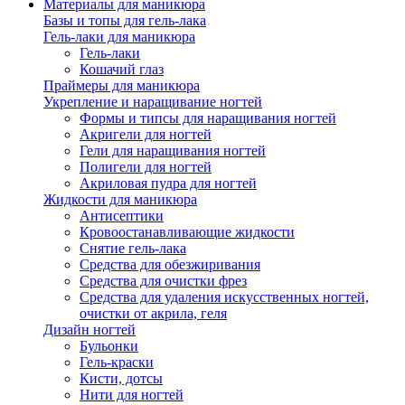
Материалы для маникюра
Базы и топы для гель-лака
Гель-лаки для маникюра
Гель-лаки
Кошачий глаз
Праймеры для маникюра
Укрепление и наращивание ногтей
Формы и типсы для наращивания ногтей
Акригели для ногтей
Гели для наращивания ногтей
Полигели для ногтей
Акриловая пудра для ногтей
Жидкости для маникюра
Антисептики
Кровоостанавливающие жидкости
Снятие гель-лака
Средства для обезжиривания
Средства для очистки фрез
Средства для удаления искусственных ногтей,
очистки от акрила, геля
Дизайн ногтей
Бульонки
Гель-краски
Кисти, дотсы
Нити для ногтей