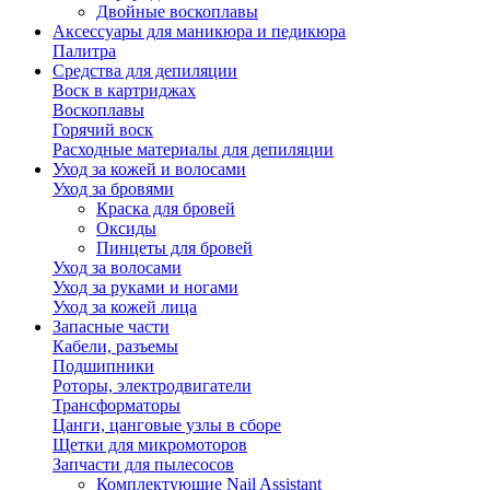
Двойные воскоплавы
Аксессуары для маникюра и педикюра
Палитра
Средства для депиляции
Воск в картриджах
Воскоплавы
Горячий воск
Расходные материалы для депиляции
Уход за кожей и волосами
Уход за бровями
Краска для бровей
Оксиды
Пинцеты для бровей
Уход за волосами
Уход за руками и ногами
Уход за кожей лица
Запасные части
Кабели, разъемы
Подшипники
Роторы, электродвигатели
Трансформаторы
Цанги, цанговые узлы в сборе
Щетки для микромоторов
Запчасти для пылесосов
Комплектующие Nail Assistant