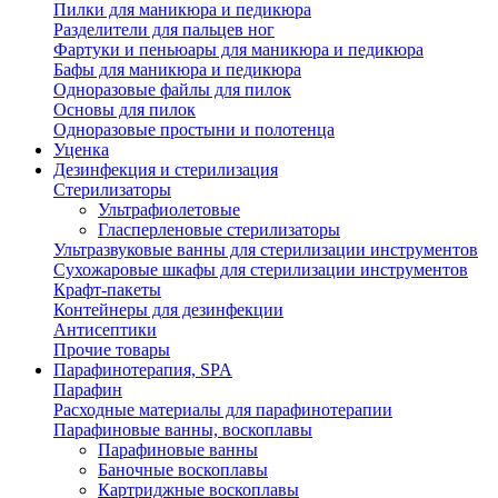
Пилки для маникюра и педикюра
Разделители для пальцев ног
Фартуки и пеньюары для маникюра и педикюра
Бафы для маникюра и педикюра
Одноразовые файлы для пилок
Основы для пилок
Одноразовые простыни и полотенца
Уценка
Дезинфекция и стерилизация
Стерилизаторы
Ультрафиолетовые
Гласперленовые стерилизаторы
Ультразвуковые ванны для стерилизации инструментов
Сухожаровые шкафы для стерилизации инструментов
Крафт-пакеты
Контейнеры для дезинфекции
Антисептики
Прочие товары
Парафинотерапия, SPA
Парафин
Расходные материалы для парафинотерапии
Парафиновые ванны, воскоплавы
Парафиновые ванны
Баночные воскоплавы
Картриджные воскоплавы