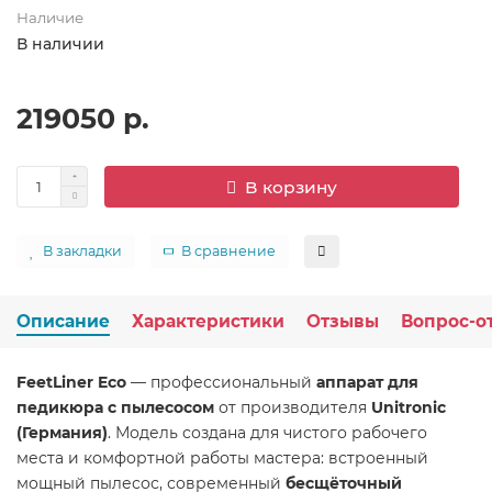
Наличие
В наличии
219050 р.
В корзину
В закладки
В сравнение
Описание
Характеристики
Отзывы
Вопрос-о
FeetLiner Eco
— профессиональный
аппарат для
педикюра с пылесосом
от производителя
Unitronic
(Германия)
. Модель создана для чистого рабочего
места и комфортной работы мастера: встроенный
мощный пылесос, современный
бесщёточный