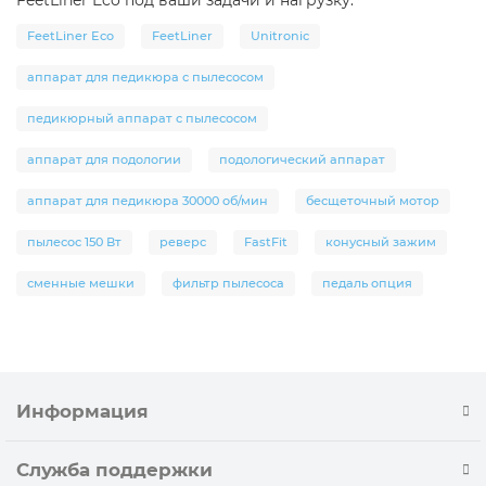
FeetLiner Eco под ваши задачи и нагрузку.
FeetLiner Eco
FeetLiner
Unitronic
аппарат для педикюра с пылесосом
педикюрный аппарат с пылесосом
аппарат для подологии
подологический аппарат
аппарат для педикюра 30000 об/мин
бесщеточный мотор
пылесос 150 Вт
реверс
FastFit
конусный зажим
сменные мешки
фильтр пылесоса
педаль опция
Информация
Служба поддержки