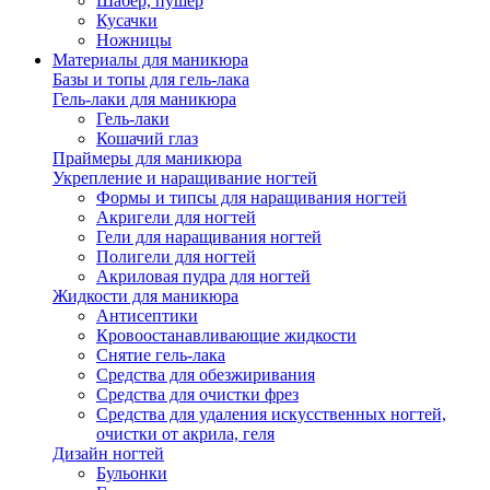
Шабер, пушер
Кусачки
Ножницы
Материалы для маникюра
Базы и топы для гель-лака
Гель-лаки для маникюра
Гель-лаки
Кошачий глаз
Праймеры для маникюра
Укрепление и наращивание ногтей
Формы и типсы для наращивания ногтей
Акригели для ногтей
Гели для наращивания ногтей
Полигели для ногтей
Акриловая пудра для ногтей
Жидкости для маникюра
Антисептики
Кровоостанавливающие жидкости
Снятие гель-лака
Средства для обезжиривания
Средства для очистки фрез
Средства для удаления искусственных ногтей,
очистки от акрила, геля
Дизайн ногтей
Бульонки