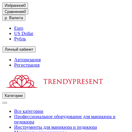
Избранное
0
Сравнение
0
р.
Валюта
Euro
US Dollar
Рубль
Личный кабинет
Авторизация
Регистрация
Категории
Все категории
Профессиональное оборудование для маникюра и
педикюра
Инструменты для маникюра и педикюра