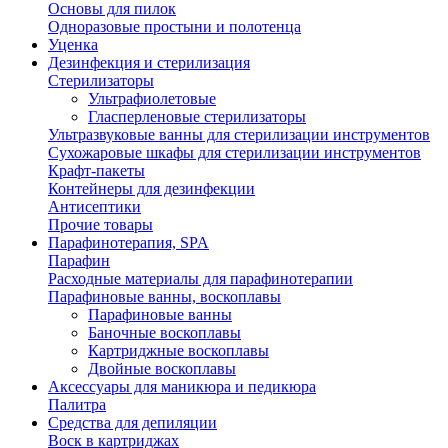
Основы для пилок
Одноразовые простыни и полотенца
Уценка
Дезинфекция и стерилизация
Стерилизаторы
Ультрафиолетовые
Гласперленовые стерилизаторы
Ультразвуковые ванны для стерилизации инструментов
Сухожаровые шкафы для стерилизации инструментов
Крафт-пакеты
Контейнеры для дезинфекции
Антисептики
Прочие товары
Парафинотерапия, SPA
Парафин
Расходные материалы для парафинотерапии
Парафиновые ванны, воскоплавы
Парафиновые ванны
Баночные воскоплавы
Картриджные воскоплавы
Двойные воскоплавы
Аксессуары для маникюра и педикюра
Палитра
Средства для депиляции
Воск в картриджах