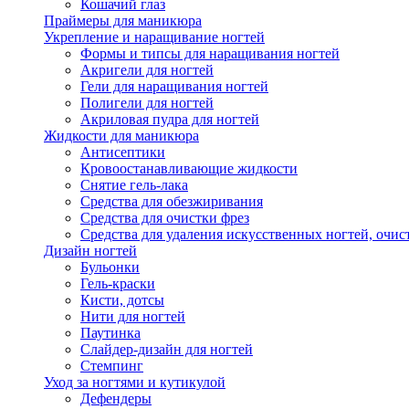
Кошачий глаз
Праймеры для маникюра
Укрепление и наращивание ногтей
Формы и типсы для наращивания ногтей
Акригели для ногтей
Гели для наращивания ногтей
Полигели для ногтей
Акриловая пудра для ногтей
Жидкости для маникюра
Антисептики
Кровоостанавливающие жидкости
Снятие гель-лака
Средства для обезжиривания
Средства для очистки фрез
Средства для удаления искусственных ногтей, очист
Дизайн ногтей
Бульонки
Гель-краски
Кисти, дотсы
Нити для ногтей
Паутинка
Слайдер-дизайн для ногтей
Стемпинг
Уход за ногтями и кутикулой
Дефендеры