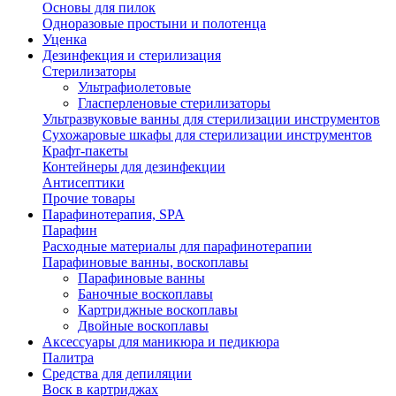
Основы для пилок
Одноразовые простыни и полотенца
Уценка
Дезинфекция и стерилизация
Стерилизаторы
Ультрафиолетовые
Гласперленовые стерилизаторы
Ультразвуковые ванны для стерилизации инструментов
Сухожаровые шкафы для стерилизации инструментов
Крафт-пакеты
Контейнеры для дезинфекции
Антисептики
Прочие товары
Парафинотерапия, SPA
Парафин
Расходные материалы для парафинотерапии
Парафиновые ванны, воскоплавы
Парафиновые ванны
Баночные воскоплавы
Картриджные воскоплавы
Двойные воскоплавы
Аксессуары для маникюра и педикюра
Палитра
Средства для депиляции
Воск в картриджах