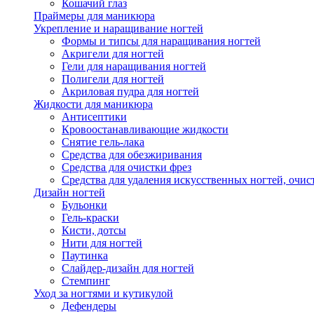
Кошачий глаз
Праймеры для маникюра
Укрепление и наращивание ногтей
Формы и типсы для наращивания ногтей
Акригели для ногтей
Гели для наращивания ногтей
Полигели для ногтей
Акриловая пудра для ногтей
Жидкости для маникюра
Антисептики
Кровоостанавливающие жидкости
Снятие гель-лака
Средства для обезжиривания
Средства для очистки фрез
Средства для удаления искусственных ногтей, очист
Дизайн ногтей
Бульонки
Гель-краски
Кисти, дотсы
Нити для ногтей
Паутинка
Слайдер-дизайн для ногтей
Стемпинг
Уход за ногтями и кутикулой
Дефендеры