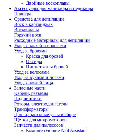
Двойные воскоплавы
Аксессуары для маникюра и педикюра
Палитра
Средства для депиляции
Воск в картриджах
Воскоплавы
Горячий воск
Расходные материалы для депиляции
Уход за кожей и волосами
Уход за бровями
Краска для бровей
Оксиды
Пинцеты для бровей
Уход за волосами
Уход за руками и ногами
Уход за кожей лица
Запасные части
Кабели, разъемы
Подшипники
Роторы, электродвигатели
Трансформаторы
Цанги, цанговые узлы в сборе
Щетки для микромоторов
Запчасти для пылесосов
Комплектующие Nail Assistant