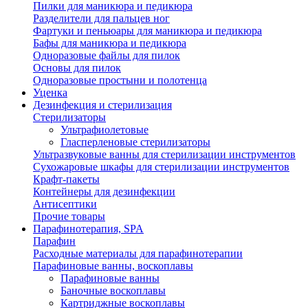
Пилки для маникюра и педикюра
Разделители для пальцев ног
Фартуки и пеньюары для маникюра и педикюра
Бафы для маникюра и педикюра
Одноразовые файлы для пилок
Основы для пилок
Одноразовые простыни и полотенца
Уценка
Дезинфекция и стерилизация
Стерилизаторы
Ультрафиолетовые
Гласперленовые стерилизаторы
Ультразвуковые ванны для стерилизации инструментов
Сухожаровые шкафы для стерилизации инструментов
Крафт-пакеты
Контейнеры для дезинфекции
Антисептики
Прочие товары
Парафинотерапия, SPA
Парафин
Расходные материалы для парафинотерапии
Парафиновые ванны, воскоплавы
Парафиновые ванны
Баночные воскоплавы
Картриджные воскоплавы