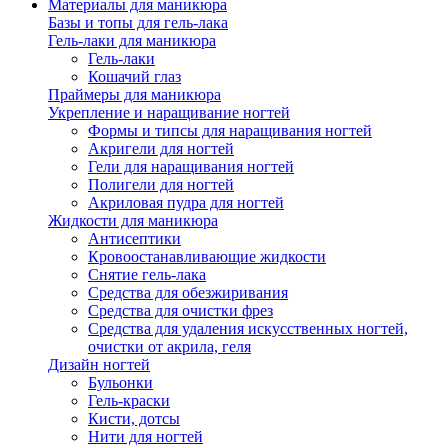
Материалы для маникюра
Базы и топы для гель-лака
Гель-лаки для маникюра
Гель-лаки
Кошачий глаз
Праймеры для маникюра
Укрепление и наращивание ногтей
Формы и типсы для наращивания ногтей
Акригели для ногтей
Гели для наращивания ногтей
Полигели для ногтей
Акриловая пудра для ногтей
Жидкости для маникюра
Антисептики
Кровоостанавливающие жидкости
Снятие гель-лака
Средства для обезжиривания
Средства для очистки фрез
Средства для удаления искусственных ногтей,
очистки от акрила, геля
Дизайн ногтей
Бульонки
Гель-краски
Кисти, дотсы
Нити для ногтей