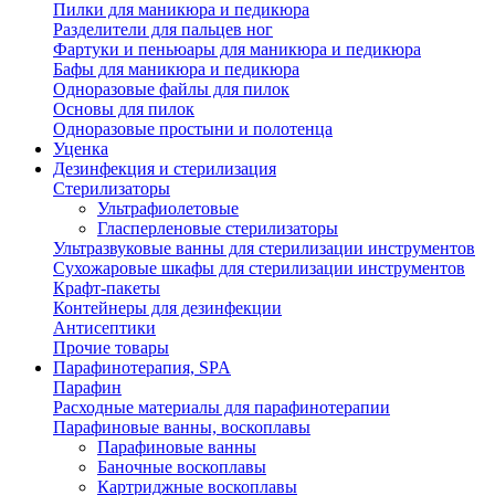
Пилки для маникюра и педикюра
Разделители для пальцев ног
Фартуки и пеньюары для маникюра и педикюра
Бафы для маникюра и педикюра
Одноразовые файлы для пилок
Основы для пилок
Одноразовые простыни и полотенца
Уценка
Дезинфекция и стерилизация
Стерилизаторы
Ультрафиолетовые
Гласперленовые стерилизаторы
Ультразвуковые ванны для стерилизации инструментов
Сухожаровые шкафы для стерилизации инструментов
Крафт-пакеты
Контейнеры для дезинфекции
Антисептики
Прочие товары
Парафинотерапия, SPA
Парафин
Расходные материалы для парафинотерапии
Парафиновые ванны, воскоплавы
Парафиновые ванны
Баночные воскоплавы
Картриджные воскоплавы