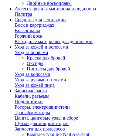
Двойные воскоплавы
Аксессуары для маникюра и педикюра
Палитра
Средства для депиляции
Воск в картриджах
Воскоплавы
Горячий воск
Расходные материалы для депиляции
Уход за кожей и волосами
Уход за бровями
Краска для бровей
Оксиды
Пинцеты для бровей
Уход за волосами
Уход за руками и ногами
Уход за кожей лица
Запасные части
Кабели, разъемы
Подшипники
Роторы, электродвигатели
Трансформаторы
Цанги, цанговые узлы в сборе
Щетки для микромоторов
Запчасти для пылесосов
Комплектующие Nail Assistant