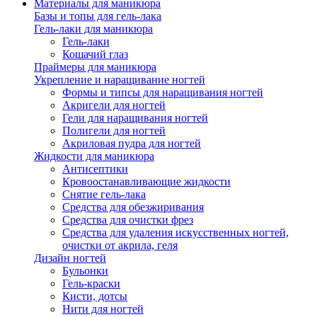
Материалы для маникюра
Базы и топы для гель-лака
Гель-лаки для маникюра
Гель-лаки
Кошачий глаз
Праймеры для маникюра
Укрепление и наращивание ногтей
Формы и типсы для наращивания ногтей
Акригели для ногтей
Гели для наращивания ногтей
Полигели для ногтей
Акриловая пудра для ногтей
Жидкости для маникюра
Антисептики
Кровоостанавливающие жидкости
Снятие гель-лака
Средства для обезжиривания
Средства для очистки фрез
Средства для удаления искусственных ногтей,
очистки от акрила, геля
Дизайн ногтей
Бульонки
Гель-краски
Кисти, дотсы
Нити для ногтей