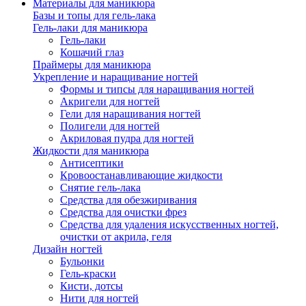
Материалы для маникюра
Базы и топы для гель-лака
Гель-лаки для маникюра
Гель-лаки
Кошачий глаз
Праймеры для маникюра
Укрепление и наращивание ногтей
Формы и типсы для наращивания ногтей
Акригели для ногтей
Гели для наращивания ногтей
Полигели для ногтей
Акриловая пудра для ногтей
Жидкости для маникюра
Антисептики
Кровоостанавливающие жидкости
Снятие гель-лака
Средства для обезжиривания
Средства для очистки фрез
Средства для удаления искусственных ногтей,
очистки от акрила, геля
Дизайн ногтей
Бульонки
Гель-краски
Кисти, дотсы
Нити для ногтей