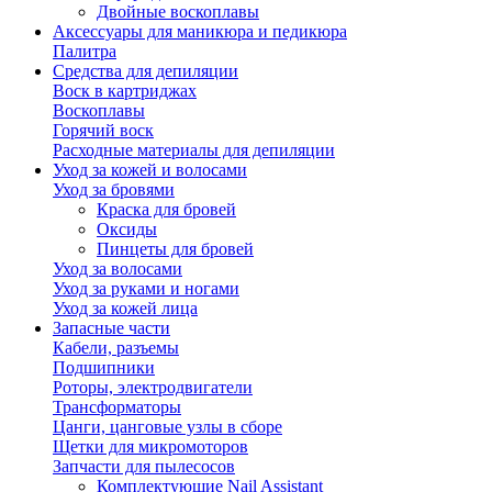
Двойные воскоплавы
Аксессуары для маникюра и педикюра
Палитра
Средства для депиляции
Воск в картриджах
Воскоплавы
Горячий воск
Расходные материалы для депиляции
Уход за кожей и волосами
Уход за бровями
Краска для бровей
Оксиды
Пинцеты для бровей
Уход за волосами
Уход за руками и ногами
Уход за кожей лица
Запасные части
Кабели, разъемы
Подшипники
Роторы, электродвигатели
Трансформаторы
Цанги, цанговые узлы в сборе
Щетки для микромоторов
Запчасти для пылесосов
Комплектующие Nail Assistant