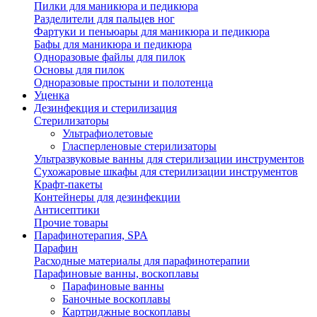
Пилки для маникюра и педикюра
Разделители для пальцев ног
Фартуки и пеньюары для маникюра и педикюра
Бафы для маникюра и педикюра
Одноразовые файлы для пилок
Основы для пилок
Одноразовые простыни и полотенца
Уценка
Дезинфекция и стерилизация
Стерилизаторы
Ультрафиолетовые
Гласперленовые стерилизаторы
Ультразвуковые ванны для стерилизации инструментов
Сухожаровые шкафы для стерилизации инструментов
Крафт-пакеты
Контейнеры для дезинфекции
Антисептики
Прочие товары
Парафинотерапия, SPA
Парафин
Расходные материалы для парафинотерапии
Парафиновые ванны, воскоплавы
Парафиновые ванны
Баночные воскоплавы
Картриджные воскоплавы