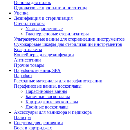
Основы для пилок
Одноразовые простыни и полотенца
Уценка
Дезинфекция и стерилизация
Стерилизаторы
Ультрафиолетовые
Гласперленовые стерилизаторы
Ультразвуковые ванны для стерилизации инструментов
Сухожаровые шкафы для стерилизации инструментов
Крафт-пакеты
Контейнеры для дезинфекции
Антисептики
Прочие товары
Парафинотерапия, SPA
Парафин
Расходные материалы для парафинотерапии
Парафиновые ванны, воскоплавы
Парафиновые ванны
Баночные воскоплавы
Картриджные воскоплавы
Двойные воскоплавы
Аксессуары для маникюра и педикюра
Палитра
Средства для депиляции
Воск в картриджах