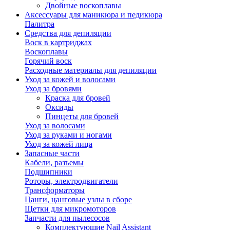
Двойные воскоплавы
Аксессуары для маникюра и педикюра
Палитра
Средства для депиляции
Воск в картриджах
Воскоплавы
Горячий воск
Расходные материалы для депиляции
Уход за кожей и волосами
Уход за бровями
Краска для бровей
Оксиды
Пинцеты для бровей
Уход за волосами
Уход за руками и ногами
Уход за кожей лица
Запасные части
Кабели, разъемы
Подшипники
Роторы, электродвигатели
Трансформаторы
Цанги, цанговые узлы в сборе
Щетки для микромоторов
Запчасти для пылесосов
Комплектующие Nail Assistant