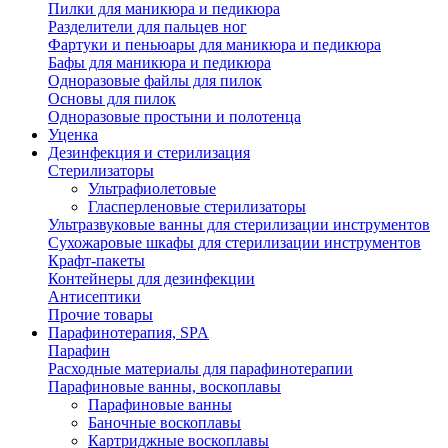
Пилки для маникюра и педикюра
Разделители для пальцев ног
Фартуки и пеньюары для маникюра и педикюра
Бафы для маникюра и педикюра
Одноразовые файлы для пилок
Основы для пилок
Одноразовые простыни и полотенца
Уценка
Дезинфекция и стерилизация
Стерилизаторы
Ультрафиолетовые
Гласперленовые стерилизаторы
Ультразвуковые ванны для стерилизации инструментов
Сухожаровые шкафы для стерилизации инструментов
Крафт-пакеты
Контейнеры для дезинфекции
Антисептики
Прочие товары
Парафинотерапия, SPA
Парафин
Расходные материалы для парафинотерапии
Парафиновые ванны, воскоплавы
Парафиновые ванны
Баночные воскоплавы
Картриджные воскоплавы