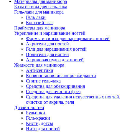
Материалы для маникюра
Базы и топы для гель-лака
Гель-лаки для маникюра
Гель-лаки
Кошачий глаз
Праймеры для маникюра
Укрепление и наращивание ногтей
Формы и типсы для наращивания ногтей
Акригели для ногтей
Гели для наращивания ногтей
Полигели для ногтей
Акриловая пудра для ногтей
Жидкости для маникюра
Антисептики
Кровоостанавливающие жидкости
Снятие гель-лака
Средства для обезжиривания
Средства для очистки фрез
Средства для удаления искусственных ногтей,
очистки от акрила, геля
Дизайн ногтей
Бульонки
Гель-краски
Кисти, дотсы
Нити для ногтей