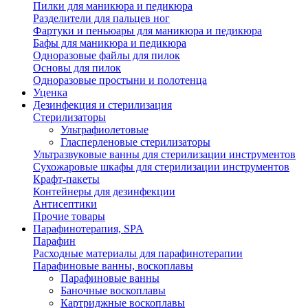
Пилки для маникюра и педикюра
Разделители для пальцев ног
Фартуки и пеньюары для маникюра и педикюра
Бафы для маникюра и педикюра
Одноразовые файлы для пилок
Основы для пилок
Одноразовые простыни и полотенца
Уценка
Дезинфекция и стерилизация
Стерилизаторы
Ультрафиолетовые
Гласперленовые стерилизаторы
Ультразвуковые ванны для стерилизации инструментов
Сухожаровые шкафы для стерилизации инструментов
Крафт-пакеты
Контейнеры для дезинфекции
Антисептики
Прочие товары
Парафинотерапия, SPA
Парафин
Расходные материалы для парафинотерапии
Парафиновые ванны, воскоплавы
Парафиновые ванны
Баночные воскоплавы
Картриджные воскоплавы