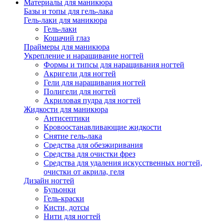
Материалы для маникюра
Базы и топы для гель-лака
Гель-лаки для маникюра
Гель-лаки
Кошачий глаз
Праймеры для маникюра
Укрепление и наращивание ногтей
Формы и типсы для наращивания ногтей
Акригели для ногтей
Гели для наращивания ногтей
Полигели для ногтей
Акриловая пудра для ногтей
Жидкости для маникюра
Антисептики
Кровоостанавливающие жидкости
Снятие гель-лака
Средства для обезжиривания
Средства для очистки фрез
Средства для удаления искусственных ногтей,
очистки от акрила, геля
Дизайн ногтей
Бульонки
Гель-краски
Кисти, дотсы
Нити для ногтей