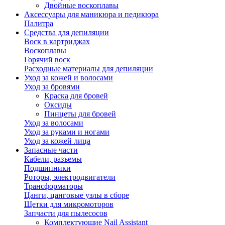
Двойные воскоплавы
Аксессуары для маникюра и педикюра
Палитра
Средства для депиляции
Воск в картриджах
Воскоплавы
Горячий воск
Расходные материалы для депиляции
Уход за кожей и волосами
Уход за бровями
Краска для бровей
Оксиды
Пинцеты для бровей
Уход за волосами
Уход за руками и ногами
Уход за кожей лица
Запасные части
Кабели, разъемы
Подшипники
Роторы, электродвигатели
Трансформаторы
Цанги, цанговые узлы в сборе
Щетки для микромоторов
Запчасти для пылесосов
Комплектующие Nail Assistant