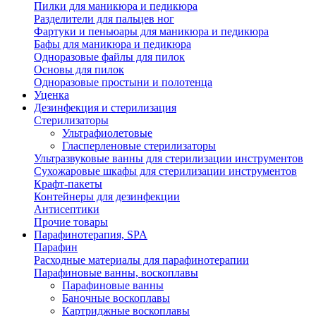
Пилки для маникюра и педикюра
Разделители для пальцев ног
Фартуки и пеньюары для маникюра и педикюра
Бафы для маникюра и педикюра
Одноразовые файлы для пилок
Основы для пилок
Одноразовые простыни и полотенца
Уценка
Дезинфекция и стерилизация
Стерилизаторы
Ультрафиолетовые
Гласперленовые стерилизаторы
Ультразвуковые ванны для стерилизации инструментов
Сухожаровые шкафы для стерилизации инструментов
Крафт-пакеты
Контейнеры для дезинфекции
Антисептики
Прочие товары
Парафинотерапия, SPA
Парафин
Расходные материалы для парафинотерапии
Парафиновые ванны, воскоплавы
Парафиновые ванны
Баночные воскоплавы
Картриджные воскоплавы