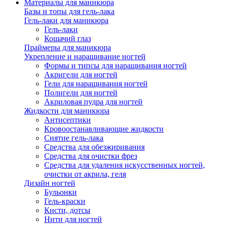
Материалы для маникюра
Базы и топы для гель-лака
Гель-лаки для маникюра
Гель-лаки
Кошачий глаз
Праймеры для маникюра
Укрепление и наращивание ногтей
Формы и типсы для наращивания ногтей
Акригели для ногтей
Гели для наращивания ногтей
Полигели для ногтей
Акриловая пудра для ногтей
Жидкости для маникюра
Антисептики
Кровоостанавливающие жидкости
Снятие гель-лака
Средства для обезжиривания
Средства для очистки фрез
Средства для удаления искусственных ногтей,
очистки от акрила, геля
Дизайн ногтей
Бульонки
Гель-краски
Кисти, дотсы
Нити для ногтей