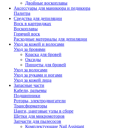
Двойные воскоплавы
Аксессуары для маникюра и педикюра
Палитра
Средства для депиляции
Воск в картриджах
Воскоплавы
Горячий воск
Расходные материалы для депиляции
Уход за кожей и волосами
Уход за бровями
Краска для бровей
Оксиды
Пинцеты для бровей
Уход за волосами
Уход за руками и ногами
Уход за кожей лица
Запасные части
Кабели, разъемы
Подшипники
Роторы, электродвигатели
Трансформаторы
Цанги, цанговые узлы в сборе
Щетки для микромоторов
Запчасти для пылесосов
Комплектующие Nail Assistant