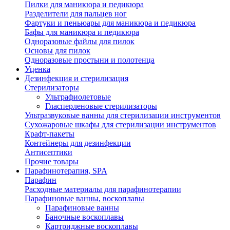
Пилки для маникюра и педикюра
Разделители для пальцев ног
Фартуки и пеньюары для маникюра и педикюра
Бафы для маникюра и педикюра
Одноразовые файлы для пилок
Основы для пилок
Одноразовые простыни и полотенца
Уценка
Дезинфекция и стерилизация
Стерилизаторы
Ультрафиолетовые
Гласперленовые стерилизаторы
Ультразвуковые ванны для стерилизации инструментов
Сухожаровые шкафы для стерилизации инструментов
Крафт-пакеты
Контейнеры для дезинфекции
Антисептики
Прочие товары
Парафинотерапия, SPA
Парафин
Расходные материалы для парафинотерапии
Парафиновые ванны, воскоплавы
Парафиновые ванны
Баночные воскоплавы
Картриджные воскоплавы