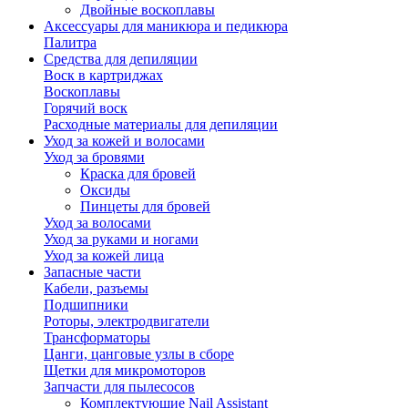
Двойные воскоплавы
Аксессуары для маникюра и педикюра
Палитра
Средства для депиляции
Воск в картриджах
Воскоплавы
Горячий воск
Расходные материалы для депиляции
Уход за кожей и волосами
Уход за бровями
Краска для бровей
Оксиды
Пинцеты для бровей
Уход за волосами
Уход за руками и ногами
Уход за кожей лица
Запасные части
Кабели, разъемы
Подшипники
Роторы, электродвигатели
Трансформаторы
Цанги, цанговые узлы в сборе
Щетки для микромоторов
Запчасти для пылесосов
Комплектующие Nail Assistant