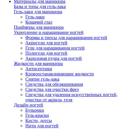
Материалы для маникюра
Базы и топы для гель-лака
Гель-лаки для маникюра
Гель-лаки
Кошачий глаз
Праймеры для маникюра
Укрепление и наращивание ногтей
Формы и типсы для наращивания ногтей
Акригели для ногтей
Гели для наращивания ногтей
Полигели для ногтей
Акриловая пудра для ногтей
Жидкости для маникюра
Антисептики
Кровоостанавливающие жидкости
Снятие гель-лака
Средства для обезжиривания
Средства для очистки фрез
Средства для удаления искусственных ногтей,
очистки от акрила, геля
Дизайн ногтей
Бульонки
Гель-краски
Кисти, дотсы
Нити для ногтей