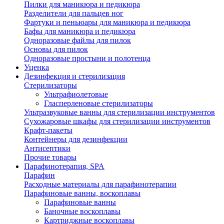
Пилки для маникюра и педикюра
Разделители для пальцев ног
Фартуки и пеньюары для маникюра и педикюра
Бафы для маникюра и педикюра
Одноразовые файлы для пилок
Основы для пилок
Одноразовые простыни и полотенца
Уценка
Дезинфекция и стерилизация
Стерилизаторы
Ультрафиолетовые
Гласперленовые стерилизаторы
Ультразвуковые ванны для стерилизации инструментов
Сухожаровые шкафы для стерилизации инструментов
Крафт-пакеты
Контейнеры для дезинфекции
Антисептики
Прочие товары
Парафинотерапия, SPA
Парафин
Расходные материалы для парафинотерапии
Парафиновые ванны, воскоплавы
Парафиновые ванны
Баночные воскоплавы
Картриджные воскоплавы