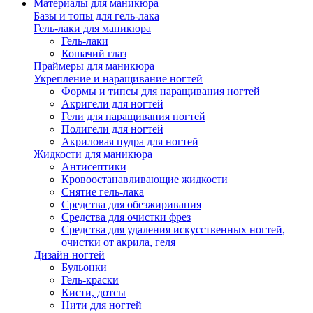
Материалы для маникюра
Базы и топы для гель-лака
Гель-лаки для маникюра
Гель-лаки
Кошачий глаз
Праймеры для маникюра
Укрепление и наращивание ногтей
Формы и типсы для наращивания ногтей
Акригели для ногтей
Гели для наращивания ногтей
Полигели для ногтей
Акриловая пудра для ногтей
Жидкости для маникюра
Антисептики
Кровоостанавливающие жидкости
Снятие гель-лака
Средства для обезжиривания
Средства для очистки фрез
Средства для удаления искусственных ногтей,
очистки от акрила, геля
Дизайн ногтей
Бульонки
Гель-краски
Кисти, дотсы
Нити для ногтей