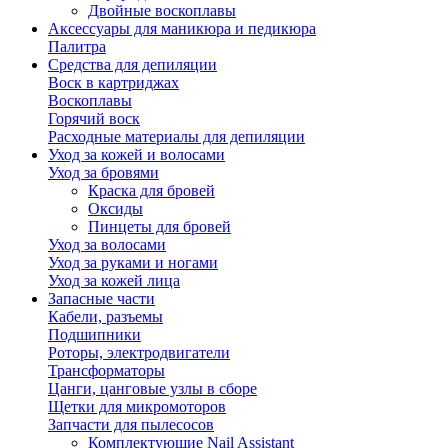
Двойные воскоплавы
Аксессуары для маникюра и педикюра
Палитра
Средства для депиляции
Воск в картриджах
Воскоплавы
Горячий воск
Расходные материалы для депиляции
Уход за кожей и волосами
Уход за бровями
Краска для бровей
Оксиды
Пинцеты для бровей
Уход за волосами
Уход за руками и ногами
Уход за кожей лица
Запасные части
Кабели, разъемы
Подшипники
Роторы, электродвигатели
Трансформаторы
Цанги, цанговые узлы в сборе
Щетки для микромоторов
Запчасти для пылесосов
Комплектующие Nail Assistant