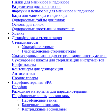
Пилки для маникюра и педикюра
Разделители для пальцев ног
Фартуки и пеньюары для маникюра и педикюра
Бафы для маникюра и педикюра
Одноразовые файлы для пилок
Основы для пилок
Одноразовые простыни и полотенца
Уценка
Дезинфекция и стерилизация
Стерилизаторы
Ультрафиолетовые
Гласперленовые стерилизаторы
Ультразвуковые ванны для стерилизации инструментов
Сухожаровые шкафы для стерилизации инструментов
Крафт-пакеты
Контейнеры для дезинфекции
Антисептики
Прочие товары
Парафинотерапия, SPA
Парафин
Расходные материалы для парафинотерапии
Парафиновые ванны, воскоплавы
Парафиновые ванны
Баночные воскоплавы
Картриджные воскоплавы