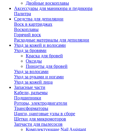
Двойные воскоплавы
Аксессуары для маникюра и педикюра
Палитра
Средства для депиляции
Воск в картриджах
Воскоплавы
Горячий воск
Расходные материалы для депиляции
Уход за кожей и волосами
Уход за бровями
Краска для бровей
Оксиды
Пинцеты для бровей
Уход за волосами
Уход за руками и ногами
Уход за кожей лица
Запасные части
Кабели, разъемы
Подшипники
Роторы, электродвигатели
Трансформаторы
Цанги, цанговые узлы в сборе
Щетки для микромоторов
Запчасти для пылесосов
Комплектующие Nail Assistant