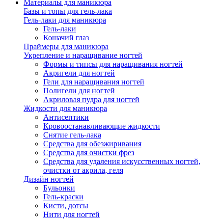
Материалы для маникюра
Базы и топы для гель-лака
Гель-лаки для маникюра
Гель-лаки
Кошачий глаз
Праймеры для маникюра
Укрепление и наращивание ногтей
Формы и типсы для наращивания ногтей
Акригели для ногтей
Гели для наращивания ногтей
Полигели для ногтей
Акриловая пудра для ногтей
Жидкости для маникюра
Антисептики
Кровоостанавливающие жидкости
Снятие гель-лака
Средства для обезжиривания
Средства для очистки фрез
Средства для удаления искусственных ногтей,
очистки от акрила, геля
Дизайн ногтей
Бульонки
Гель-краски
Кисти, дотсы
Нити для ногтей