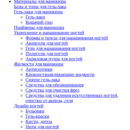
Материалы для маникюра
Базы и топы для гель-лака
Гель-лаки для маникюра
Гель-лаки
Кошачий глаз
Праймеры для маникюра
Укрепление и наращивание ногтей
Формы и типсы для наращивания ногтей
Акригели для ногтей
Гели для наращивания ногтей
Полигели для ногтей
Акриловая пудра для ногтей
Жидкости для маникюра
Антисептики
Кровоостанавливающие жидкости
Снятие гель-лака
Средства для обезжиривания
Средства для очистки фрез
Средства для удаления искусственных ногтей,
очистки от акрила, геля
Дизайн ногтей
Бульонки
Гель-краски
Кисти, дотсы
Нити для ногтей