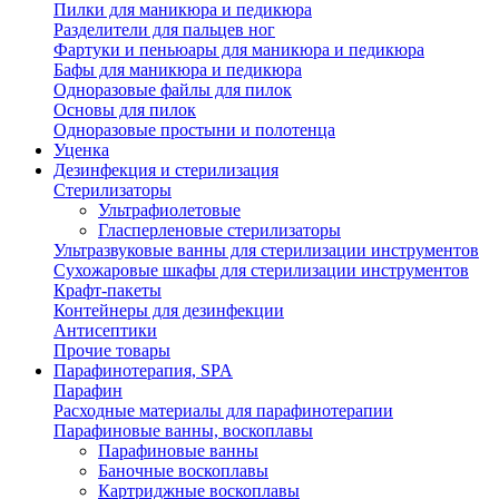
Пилки для маникюра и педикюра
Разделители для пальцев ног
Фартуки и пеньюары для маникюра и педикюра
Бафы для маникюра и педикюра
Одноразовые файлы для пилок
Основы для пилок
Одноразовые простыни и полотенца
Уценка
Дезинфекция и стерилизация
Стерилизаторы
Ультрафиолетовые
Гласперленовые стерилизаторы
Ультразвуковые ванны для стерилизации инструментов
Сухожаровые шкафы для стерилизации инструментов
Крафт-пакеты
Контейнеры для дезинфекции
Антисептики
Прочие товары
Парафинотерапия, SPA
Парафин
Расходные материалы для парафинотерапии
Парафиновые ванны, воскоплавы
Парафиновые ванны
Баночные воскоплавы
Картриджные воскоплавы