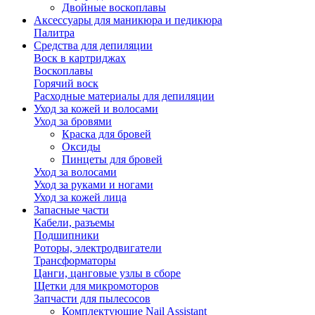
Двойные воскоплавы
Аксессуары для маникюра и педикюра
Палитра
Средства для депиляции
Воск в картриджах
Воскоплавы
Горячий воск
Расходные материалы для депиляции
Уход за кожей и волосами
Уход за бровями
Краска для бровей
Оксиды
Пинцеты для бровей
Уход за волосами
Уход за руками и ногами
Уход за кожей лица
Запасные части
Кабели, разъемы
Подшипники
Роторы, электродвигатели
Трансформаторы
Цанги, цанговые узлы в сборе
Щетки для микромоторов
Запчасти для пылесосов
Комплектующие Nail Assistant