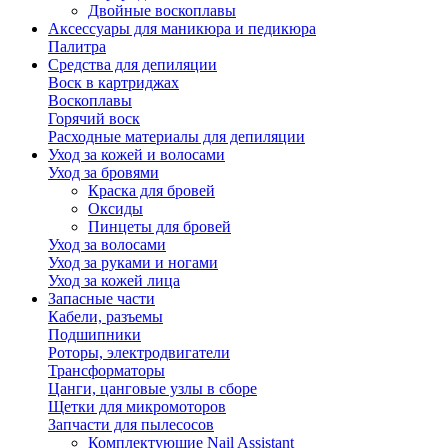
Двойные воскоплавы
Аксессуары для маникюра и педикюра
Палитра
Средства для депиляции
Воск в картриджах
Воскоплавы
Горячий воск
Расходные материалы для депиляции
Уход за кожей и волосами
Уход за бровями
Краска для бровей
Оксиды
Пинцеты для бровей
Уход за волосами
Уход за руками и ногами
Уход за кожей лица
Запасные части
Кабели, разъемы
Подшипники
Роторы, электродвигатели
Трансформаторы
Цанги, цанговые узлы в сборе
Щетки для микромоторов
Запчасти для пылесосов
Комплектующие Nail Assistant