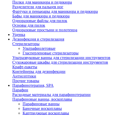
Пилки для маникюра и педикюра
Разделители для пальцев ног
Фартуки и пеньюары для маникюра и педикюра
Бафы для маникюра и педикюра
Одноразовые файлы для пилок
Основы для пилок
Одноразовые простыни и полотенца
Уценка
Дезинфекция и стерилизация
Стерилизаторы
Ультрафиолетовые
Гласперленовые стерилизаторы
Ультразвуковые ванны для стерилизации инструментов
Сухожаровые шкафы для стерилизации инструментов
Крафт-пакеты
Контейнеры для дезинфекции
Антисептики
Прочие товары
Парафинотерапия, SPA
Парафин
Расходные материалы для парафинотерапии
Парафиновые ванны, воскоплавы
Парафиновые ванны
Баночные воскоплавы
Картриджные воскоплавы