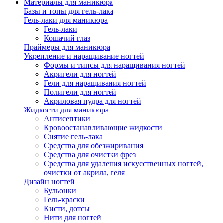
Материалы для маникюра
Базы и топы для гель-лака
Гель-лаки для маникюра
Гель-лаки
Кошачий глаз
Праймеры для маникюра
Укрепление и наращивание ногтей
Формы и типсы для наращивания ногтей
Акригели для ногтей
Гели для наращивания ногтей
Полигели для ногтей
Акриловая пудра для ногтей
Жидкости для маникюра
Антисептики
Кровоостанавливающие жидкости
Снятие гель-лака
Средства для обезжиривания
Средства для очистки фрез
Средства для удаления искусственных ногтей,
очистки от акрила, геля
Дизайн ногтей
Бульонки
Гель-краски
Кисти, дотсы
Нити для ногтей