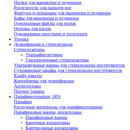
Пилки для маникюра и педикюра
Разделители для пальцев ног
Фартуки и пеньюары для маникюра и педикюра
Бафы для маникюра и педикюра
Одноразовые файлы для пилок
Основы для пилок
Одноразовые простыни и полотенца
Уценка
Дезинфекция и стерилизация
Стерилизаторы
Ультрафиолетовые
Гласперленовые стерилизаторы
Ультразвуковые ванны для стерилизации инструментов
Сухожаровые шкафы для стерилизации инструментов
Крафт-пакеты
Контейнеры для дезинфекции
Антисептики
Прочие товары
Парафинотерапия, SPA
Парафин
Расходные материалы для парафинотерапии
Парафиновые ванны, воскоплавы
Парафиновые ванны
Баночные воскоплавы
Картриджные воскоплавы