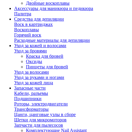
Двойные воскоплавы
Аксессуары для маникюра и педикюра
Палитра
Средства для депиляции
Воск в картриджах
Воскоплавы
Горячий воск
Расходные материалы для депиляции
Уход за кожей и волосами
Уход за бровями
Краска для бровей
Оксиды
Пинцеты для бровей
Уход за волосами
Уход за руками и ногами
Уход за кожей лица
Запасные части
Кабели, разъемы
Подшипники
Роторы, электродвигатели
Трансформаторы
Цанги, цанговые узлы в сборе
Щетки для микромоторов
Запчасти для пылесосов
Комплектующие Nail Assistant