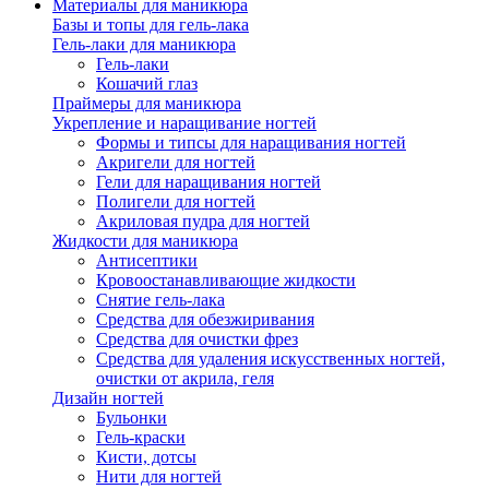
Материалы для маникюра
Базы и топы для гель-лака
Гель-лаки для маникюра
Гель-лаки
Кошачий глаз
Праймеры для маникюра
Укрепление и наращивание ногтей
Формы и типсы для наращивания ногтей
Акригели для ногтей
Гели для наращивания ногтей
Полигели для ногтей
Акриловая пудра для ногтей
Жидкости для маникюра
Антисептики
Кровоостанавливающие жидкости
Снятие гель-лака
Средства для обезжиривания
Средства для очистки фрез
Средства для удаления искусственных ногтей,
очистки от акрила, геля
Дизайн ногтей
Бульонки
Гель-краски
Кисти, дотсы
Нити для ногтей