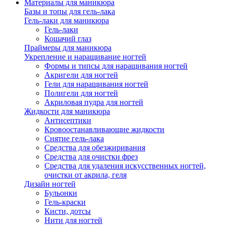
Материалы для маникюра
Базы и топы для гель-лака
Гель-лаки для маникюра
Гель-лаки
Кошачий глаз
Праймеры для маникюра
Укрепление и наращивание ногтей
Формы и типсы для наращивания ногтей
Акригели для ногтей
Гели для наращивания ногтей
Полигели для ногтей
Акриловая пудра для ногтей
Жидкости для маникюра
Антисептики
Кровоостанавливающие жидкости
Снятие гель-лака
Средства для обезжиривания
Средства для очистки фрез
Средства для удаления искусственных ногтей,
очистки от акрила, геля
Дизайн ногтей
Бульонки
Гель-краски
Кисти, дотсы
Нити для ногтей