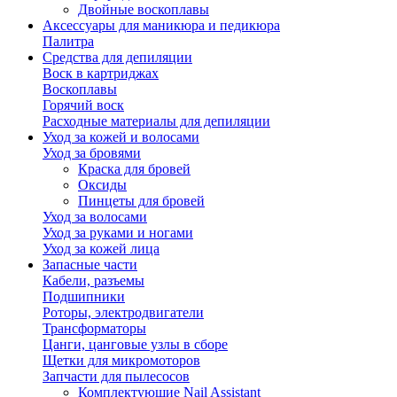
Двойные воскоплавы
Аксессуары для маникюра и педикюра
Палитра
Средства для депиляции
Воск в картриджах
Воскоплавы
Горячий воск
Расходные материалы для депиляции
Уход за кожей и волосами
Уход за бровями
Краска для бровей
Оксиды
Пинцеты для бровей
Уход за волосами
Уход за руками и ногами
Уход за кожей лица
Запасные части
Кабели, разъемы
Подшипники
Роторы, электродвигатели
Трансформаторы
Цанги, цанговые узлы в сборе
Щетки для микромоторов
Запчасти для пылесосов
Комплектующие Nail Assistant