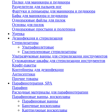
Пилки для маникюра и педикюра
Разделители для пальцев ног
Фартуки и пеньюары для маникюра и педикюра
Бафы для маникюра и педикюра
Одноразовые файлы для пилок
Основы для пилок
Одноразовые простыни и полотенца
Уценка
Дезинфекция и стерилизация
Стерилизаторы
Ультрафиолетовые
Гласперленовые стерилизаторы
Ультразвуковые ванны для стерилизации инструментов
Сухожаровые шкафы для стерилизации инструментов
Крафт-пакеты
Контейнеры для дезинфекции
Антисептики
Прочие товары
Парафинотерапия, SPA
Парафин
Расходные материалы для парафинотерапии
Парафиновые ванны, воскоплавы
Парафиновые ванны
Баночные воскоплавы
Картриджные воскоплавы