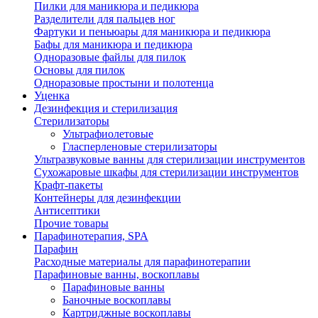
Пилки для маникюра и педикюра
Разделители для пальцев ног
Фартуки и пеньюары для маникюра и педикюра
Бафы для маникюра и педикюра
Одноразовые файлы для пилок
Основы для пилок
Одноразовые простыни и полотенца
Уценка
Дезинфекция и стерилизация
Стерилизаторы
Ультрафиолетовые
Гласперленовые стерилизаторы
Ультразвуковые ванны для стерилизации инструментов
Сухожаровые шкафы для стерилизации инструментов
Крафт-пакеты
Контейнеры для дезинфекции
Антисептики
Прочие товары
Парафинотерапия, SPA
Парафин
Расходные материалы для парафинотерапии
Парафиновые ванны, воскоплавы
Парафиновые ванны
Баночные воскоплавы
Картриджные воскоплавы