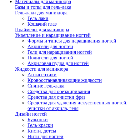
Материалы для маникюра
Базы и топы для гель-лака
Гель-лаки для маникюра
Гель-лаки
Кошачий глаз
Праймеры для маникюра
Укрепление и наращивание ногтей
Формы и типсы для наращивания ногтей
Акригели для ногтей
Гели для наращивания ногтей
Полигели для ногтей
Акриловая пудра для ногтей
Жидкости для маникюра
Антисептики
Кровоостанавливающие жидкости
Снятие гель-лака
Средства для обезжиривания
Средства для очистки фрез
Средства для удаления искусственных ногтей,
очистки от акрила, геля
Дизайн ногтей
Бульонки
Гель-краски
Кисти, дотсы
Нити для ногтей