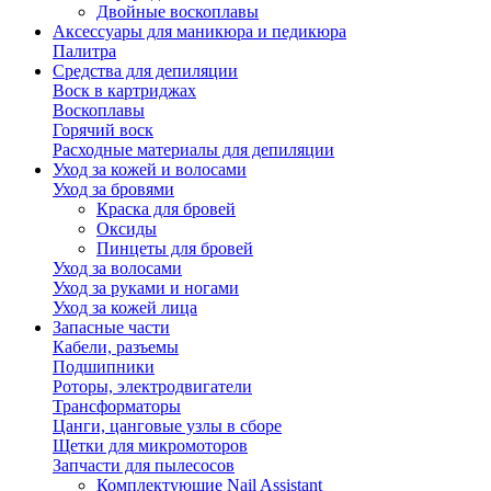
Двойные воскоплавы
Аксессуары для маникюра и педикюра
Палитра
Средства для депиляции
Воск в картриджах
Воскоплавы
Горячий воск
Расходные материалы для депиляции
Уход за кожей и волосами
Уход за бровями
Краска для бровей
Оксиды
Пинцеты для бровей
Уход за волосами
Уход за руками и ногами
Уход за кожей лица
Запасные части
Кабели, разъемы
Подшипники
Роторы, электродвигатели
Трансформаторы
Цанги, цанговые узлы в сборе
Щетки для микромоторов
Запчасти для пылесосов
Комплектующие Nail Assistant